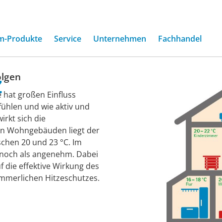
m-Produkte
Service
Unternehmen
Fachhandel
z
olgen
 hat großen Einfluss
ühlen und wie aktiv und
irkt sich die
In Wohngebäuden liegt der
chen 20 und 23 °C. Im
 noch als angenehm. Dabei
f die effektive Wirkung des
mmerlichen Hitzeschutzes.