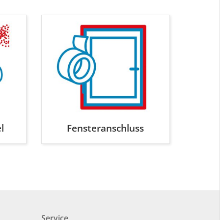
l
Fensteranschluss
Service