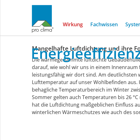
Wirkung
Fachwissen
Syste
Energieeffizienz
Energieeffizien
Mangelhafte Luftdichtung und ihre F
Die wärmegedämmte luftdichte Gebäudehülle
darauf, wie wohl wir uns in einem Innenraum f
leistungsfähig wir dort sind. Am deutlichsten w
Lufttemperatur auf unser Wohlbefinden aus. 
behagliche Temperaturbereich im Winter zwis
Sommer gelten auch Temperaturen bis 26 °C
hat die Luftdichtung maßgeblichen Einfluss au
winterlichen Wärmeschutzes wie auch des so