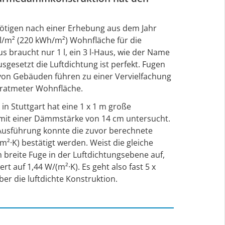
ötigen nach einer Erhebung aus dem Jahr
Öl/m² (220 kWh/m²) Wohnfläche für die
 braucht nur 1 l, ein 3 l-Haus, wie der Name
usgesetzt die Luftdichtung ist perfekt. Fugen
von Gebäuden führen zu einer Vervielfachung
dratmeter Wohnfläche.
k in Stuttgart hat eine 1 x 1 m große
t einer Dämmstärke von 14 cm untersucht.
r Ausführung konnte die zuvor berechnete
²·K) bestätigt werden. Weist die gleiche
 breite Fuge in der Luftdichtungsebene auf,
rt auf 1,44 W/(m²·K). Es geht also fast 5 x
er die luftdichte Konstruktion.