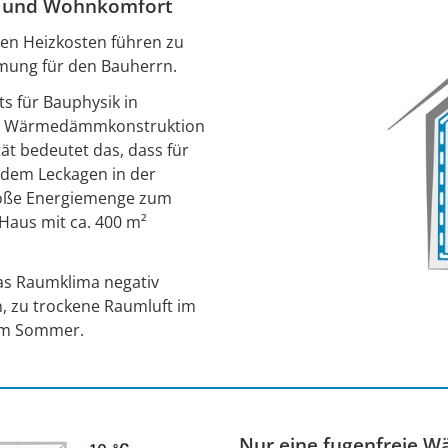
n und Wohnkomfort
en Heizkosten führen zu
mung für den Bauherrn.
s für Bauphysik in
iner Wärmedämmkonstruktion
tät bedeutet das, dass für
 dem Leckagen in der
roße Energiemenge zum
 Haus mit ca. 400 m²
das Raumklima negativ
n, zu trockene Raumluft im
 im Sommer.
Nur eine fugenfreie 