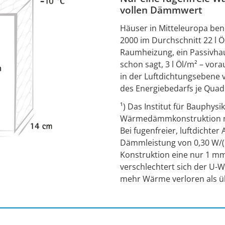
vollen Dämmwert
Häuser in Mitteleuropa ben
2000 im Durchschnitt 22 l 
Raumheizung, ein Passivhaus
schon sagt, 3 l Öl/m² – vora
in der Luftdichtungsebene 
des Energiebedarfs je Qua
¹) Das Institut für Bauphysi
Wärmedämmkonstruktion mi
Bei fugenfreier, luftdichte
Dämmleistung von 0,30 W/(m
Konstruktion eine nur 1 mm
verschlechtert sich der U-We
mehr Wärme verloren als üb